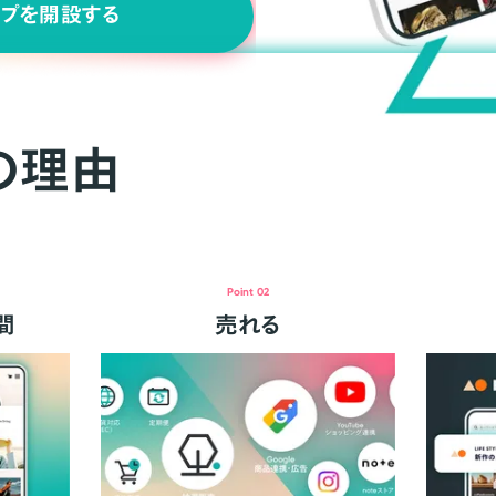
ップを開設する
の理由
Point 02
間
売れる