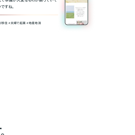
人で準備が大変なものが揃っていて
いですね。
方移住 #夫婦で起業 #地産地消
。