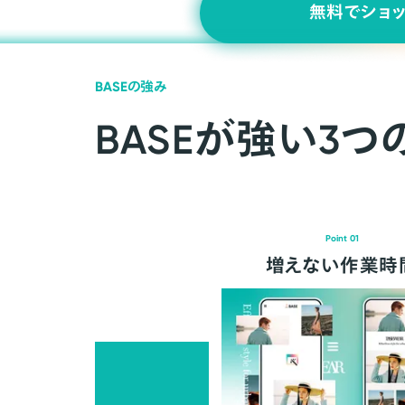
無料でショ
BASEの強み
BASEが強い3つ
Point 01
増えない作業時