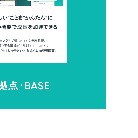
しい"ことを"かんたん"に
の機能で成長を加速できる
ピングアプリ「PAY ID」に無料掲載。
で資金調達ができる「YELL BANK」。
ンプルでわかりやすい」を追求した管理画面。
拠点・
BASE