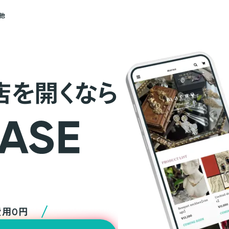
他
店を開くなら
費用0円