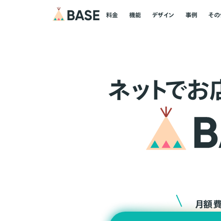
料金
機能
デザイン
事例
その
ネ
ッ
ト
でお
月額