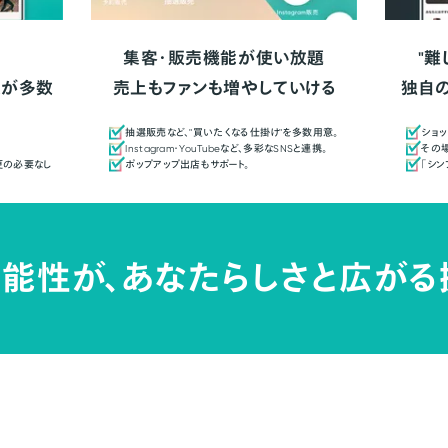
集客・販売機能が使い放題
"難
人が多数
売上もファンも増やしていける
独自
抽選販売など、"買いたくなる仕掛け"を多数用意。
ショッ
Instagram・YouTubeなど、多彩なSNSと連携。
その場
更の必要なし
ポップアップ出店もサポート。
「シ
能性が、
あなたらしさと広がる