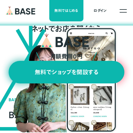
無料ではじめる
ログイン
ネ
ッ
ト
でお店を開くなら
月額費用0円
無料でショップを開設する
BASEの強み
BASEが強い3つの理由