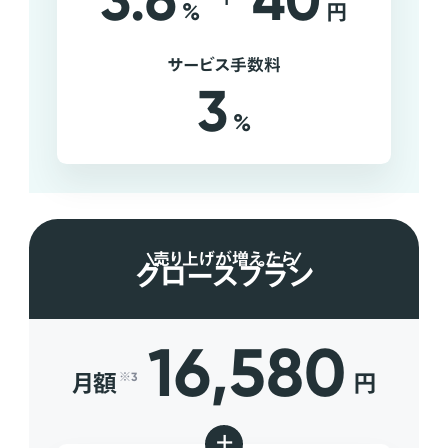
3.6
40
%
円
サービス手数料
3
%
売り上げが増えたら
グロースプラン
16,580
月額
円
※3
+