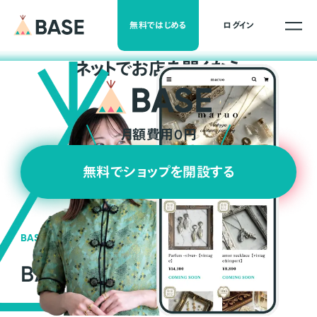
無料ではじめる
ログイン
ネ
ッ
ト
でお店を開くなら
月額費用0円
無料でショップを開設する
BASEの強み
BASEが強い3つの理由