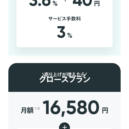
3.6
40
%
円
サービス手数料
3
%
売り上げが増えたら
グロースプラン
16,580
月額
円
※3
+