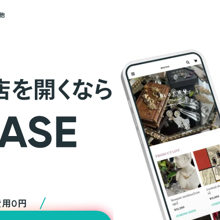
他
店を開くなら
費用0円