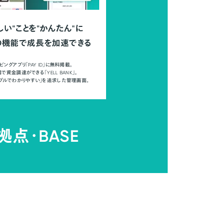
しい"ことを"かんたん"に
の機能で成長を加速できる
ピングアプリ「PAY ID」に無料掲載。
で資金調達ができる「YELL BANK」。
ンプルでわかりやすい」を追求した管理画面。
拠点・
BASE