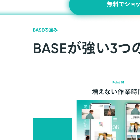
無料でショ
BASEの強み
BASEが強い3つ
Point 01
増えない作業時