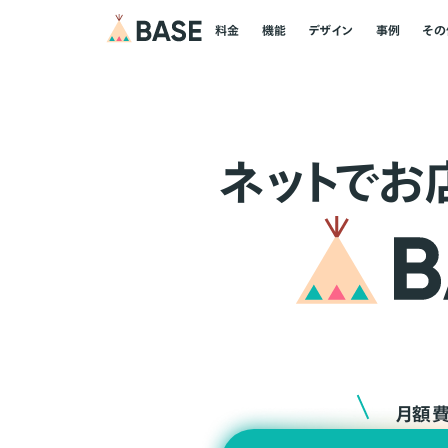
料金
機能
デザイン
事例
その
ネ
ッ
ト
でお
月額