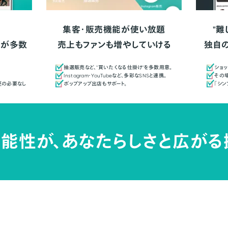
集客・販売機能が使い放題
"難
人が多数
売上もファンも増やしていける
独自
抽選販売など、"買いたくなる仕掛け"を多数用意。
ショッ
Instagram・YouTubeなど、多彩なSNSと連携。
その場
更の必要なし
ポップアップ出店もサポート。
「シ
能性が、
あなたらしさと広がる