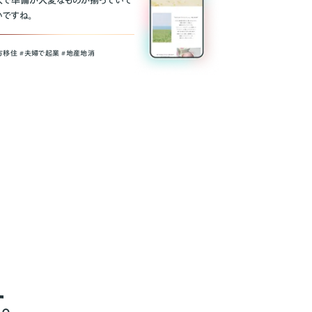
人で準備が大変なものが揃っていて
いですね。
方移住 #夫婦で起業 #地産地消
。