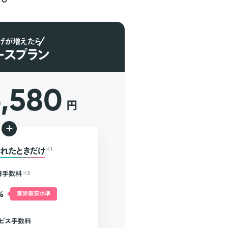
げが増えたら
ースプラン
6,580
円
+
れたときだけ
※1
済手数料
※2
%
業界最安水準
ビス手数料