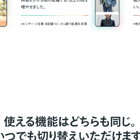
時間をかける私の店舗でも、売上の柱を
個
増やせました。
い
#ビンテージ古着 ＃店舗＋EC #14歳で起業を決意
#地
使える機能はどちらも同じ。
いつでも切り替えいただけます