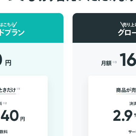
はこちら
売り上
ドプラン
グロ
0
1
円
月額
※3
ときだけ
※1
商品が売
料
※2
決
40
2.9
円
手数料
サー