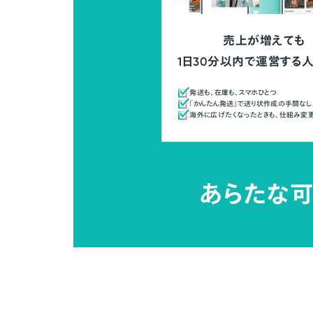
売上が増えても
1日30分以内で運営する
発送も、在庫も、スマホひとつ
「かんたん発送」で送り状作成の手間なし
海外に広げたくなったときも、仕組み変
あらたな可