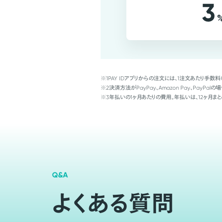
3
※1
PAY IDアプリからの注文には、1注文あたり手数料
※2
決済方法がPayPay、Amazon Pay、Pay
※3
年払いの1ヶ月あたりの費用。年払いは、12ヶ月まと
Q&A
よくある質問