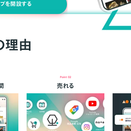
ップを開設する
の理由
Point 02
間
売れる