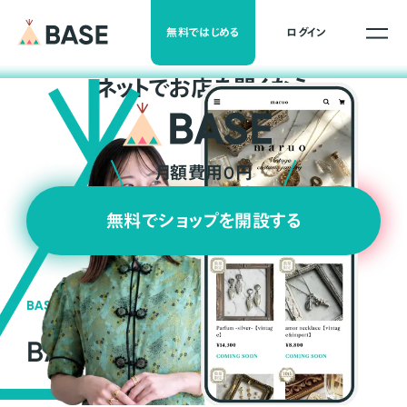
無料ではじめる
ログイン
ネ
ッ
ト
でお店を開くなら
月額費用0円
無料でショップを開設する
BASEの強み
BASEが強い3つの理由