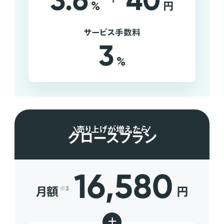
3.6
40
%
円
サービス手数料
3
%
売り上げが増えたら
グロースプラン
16,580
月額
円
※3
+