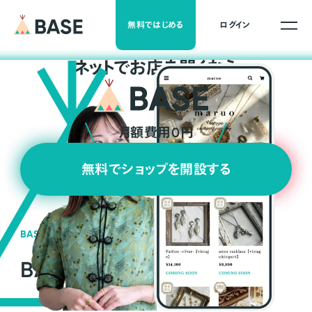
無料ではじめる
ログイン
ネ
ッ
ト
でお店を開くなら
月額費用0円
無料でショップを開設する
BASEの強み
BASEが強い3つの理由