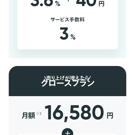
3.6
40
%
円
サービス手数料
3
%
売り上げが増えたら
グロースプラン
16,580
月額
円
※3
+