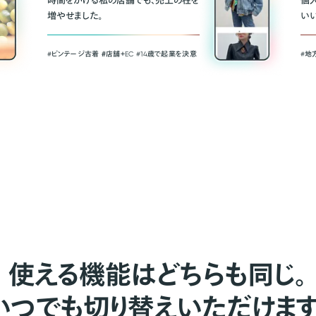
時間をかける私の店舗でも、売上の柱を
個
増やせました。
い
#ビンテージ古着 ＃店舗＋EC #14歳で起業を決意
#地
使える機能はどちらも同じ。
いつでも切り替えいただけます