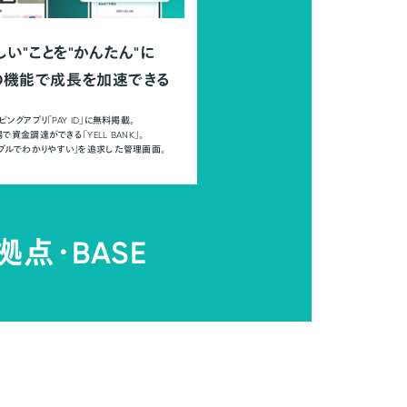
しい"ことを"かんたん"に
の機能で成長を加速できる
ピングアプリ「PAY ID」に無料掲載。
で資金調達ができる「YELL BANK」。
ンプルでわかりやすい」を追求した管理画面。
拠点・
BASE