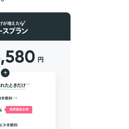
げが増えたら
ースプラン
6,580
円
+
れたときだけ
※1
済手数料
※2
%
業界最安水準
ビス手数料