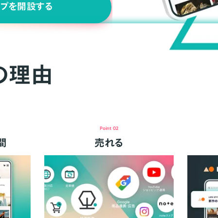
ップを開設する
の理由
Point 02
間
売れる