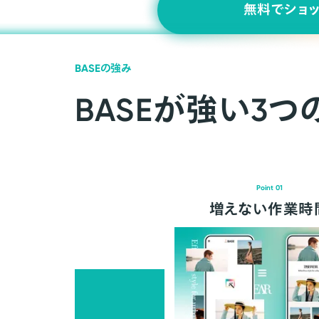
無料でショ
BASEの強み
BASEが強い3つ
Point 01
増えない作業時