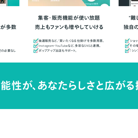
集客・販売機能が使い放題
"難
人が多数
売上もファンも増やしていける
独自
抽選販売など、"買いたくなる仕掛け"を多数用意。
ショッ
Instagram・YouTubeなど、多彩なSNSと連携。
その場
更の必要なし
ポップアップ出店もサポート。
「シ
能性が、
あなたらしさと広がる