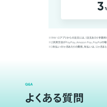
3
※1
PAY IDアプリからの注文には、1注文あたり手数料
※2
決済方法がPayPay、Amazon Pay、Pay
※3
年払いの1ヶ月あたりの費用。年払いは、12ヶ月まと
Q&A
よくある質問