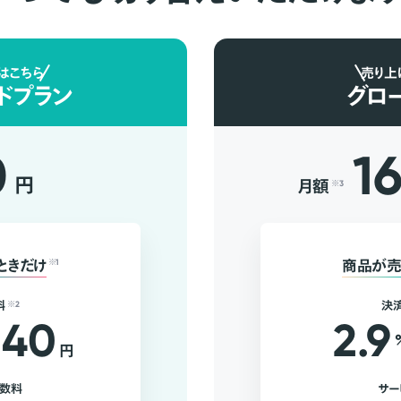
はこちら
売り上
ドプラン
グロ
0
1
円
月額
※3
ときだけ
※1
商品が売
料
※2
決
40
2.9
円
手数料
サー