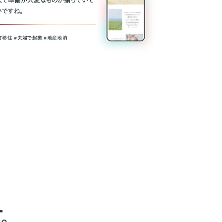
人で準備が大変なものが揃っていて
いですね。
方移住 #夫婦で起業 #地産地消
。