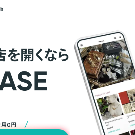
他
店を開くなら
費用0円