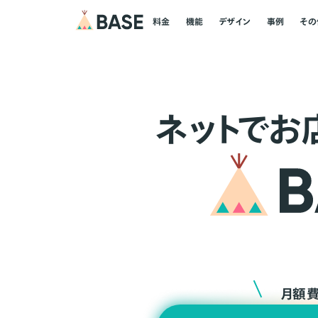
料金
機能
デザイン
事例
その
ネ
ッ
ト
でお
月額