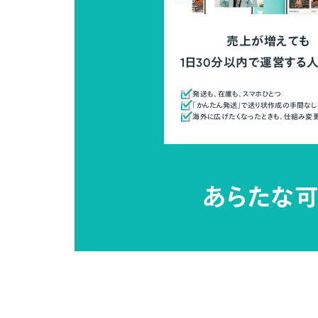
売上が増えても
1日30分以内で運営する
発送も、在庫も、スマホひとつ
「かんたん発送」で送り状作成の手間なし
海外に広げたくなったときも、仕組み変
あらたな可