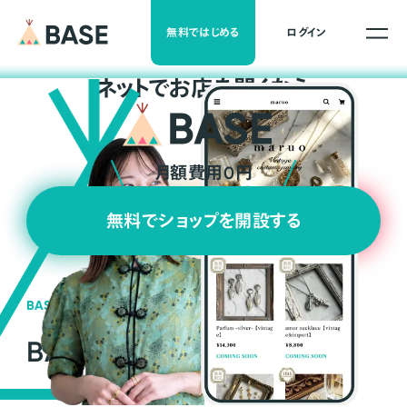
無料ではじめる
ログイン
ネ
ッ
ト
でお店を開くなら
月額費用0円
無料でショップを開設する
BASEの強み
BASEが強い3つの理由