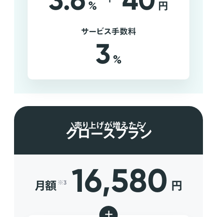
3.6
40
%
円
サービス手数料
3
%
売り上げが増えたら
グロースプラン
16,580
月額
円
※3
+