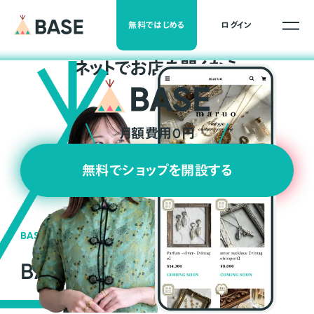
無料ではじめる
ログイン
ネ
ッ
ト
でお店を開くなら
月額費用0円
無料でショップを開設する
BASEの強み
BASEが強い3つの理由