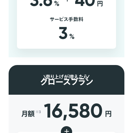
3.6
40
%
円
サービス手数料
3
%
売り上げが増えたら
グロースプラン
16,580
月額
円
※3
+