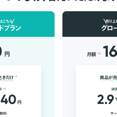
はこちら
売り上
ドプラン
グロ
0
1
円
月額
※3
ときだけ
※1
商品が売
料
※2
決
40
2.9
円
手数料
サー