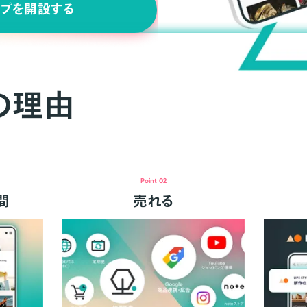
ップを開設する
の理由
Point 02
間
売れる