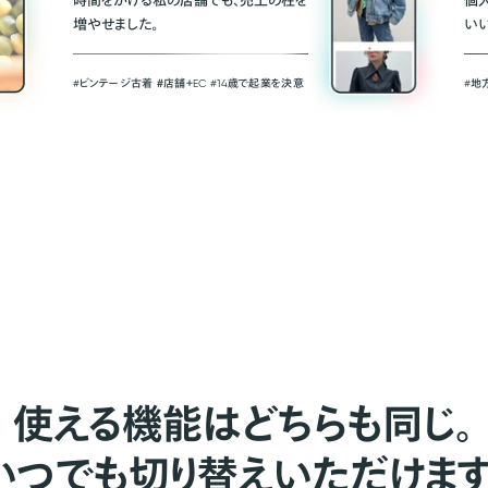
時間をかける私の店舗でも、売上の柱を
個
増やせました。
い
#ビンテージ古着 ＃店舗＋EC #14歳で起業を決意
#地
使える機能はどちらも同じ。
いつでも切り替えいただけます