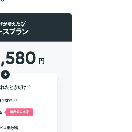
げが増えたら
ースプラン
6,580
円
+
れたときだけ
※1
済手数料
※2
%
業界最安水準
ビス手数料