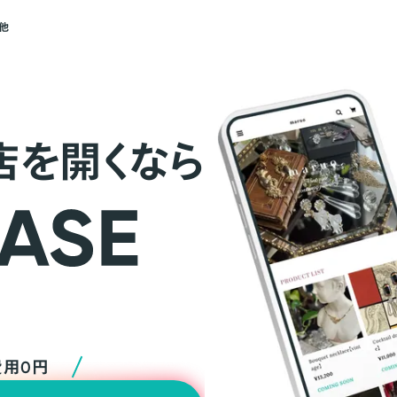
他
店を開くなら
費用0円