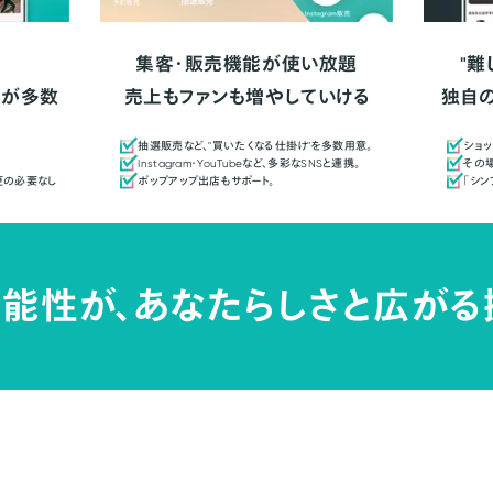
集客・販売機能が使い放題
"難
人が多数
売上もファンも増やしていける
独自
抽選販売など、"買いたくなる仕掛け"を多数用意。
ショッ
Instagram・YouTubeなど、多彩なSNSと連携。
その場
更の必要なし
ポップアップ出店もサポート。
「シ
能性が、
あなたらしさと広がる