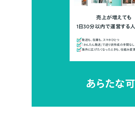
売上が増えても
1日30分以内で運営する
発送も、在庫も、スマホひとつ
「かんたん発送」で送り状作成の手間なし
海外に広げたくなったときも、仕組み変
あらたな可