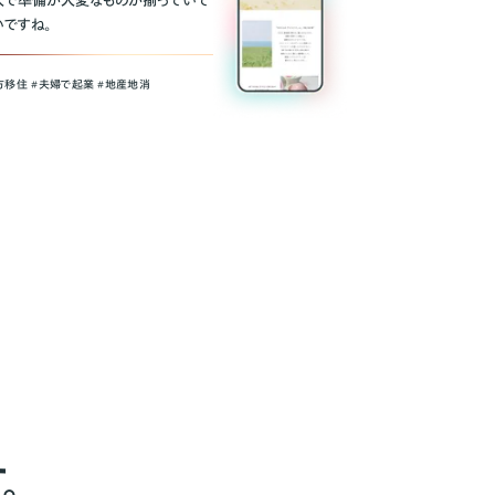
人で準備が大変なものが揃っていて
いですね。
方移住 #夫婦で起業 #地産地消
。