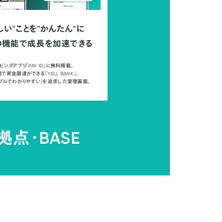
しい"ことを"かんたん"に
の機能で成長を加速できる
ピングアプリ「PAY ID」に無料掲載。
で資金調達ができる「YELL BANK」。
ンプルでわかりやすい」を追求した管理画面。
拠点・
BASE