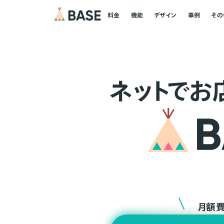
料金
機能
デザイン
事例
その
ネ
ッ
ト
でお
月額