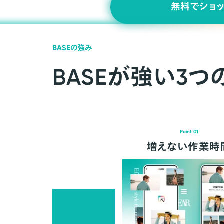
無料でショ
BASEの強み
BASEが強い3つ
Point 01
増えない作業時