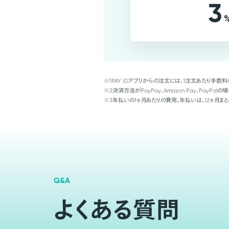
3
※1
PAY IDアプリからの注文には、1注文あたり手数料
※2
決済方法がPayPay、Amazon Pay、Pay
※3
年払いの1ヶ月あたりの費用。年払いは、12ヶ月まと
Q&A
よくある質問