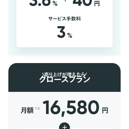
3.6
40
%
円
サービス手数料
3
%
売り上げが増えたら
グロースプラン
16,580
月額
円
※3
+