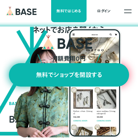
無料ではじめる
ログイン
ネ
ッ
ト
でお店を開くなら
月額費用0円
無料でショップを開設する
BASEの強み
BASEが強い3つの理由