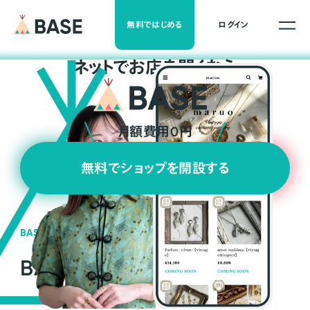
無料ではじめる
ログイン
ネ
ッ
ト
でお店を開くなら
月額費用0円
無料でショップを開設する
BASEの強み
BASEが強い3つの理由