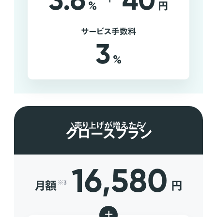
3.6
40
%
円
サービス手数料
3
%
売り上げが増えたら
グロースプラン
16,580
月額
円
※3
+