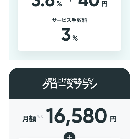
3.6
40
%
円
サービス手数料
3
%
売り上げが増えたら
グロースプラン
16,580
月額
円
※3
+