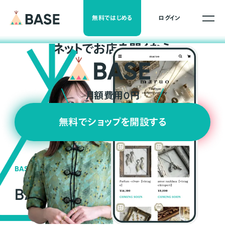
無料ではじめる
ログイン
ネ
ッ
ト
でお店を開くなら
月額費用0円
無料でショップを開設する
BASEの強み
BASEが強い3つの理由