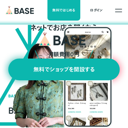
無料ではじめる
ログイン
ネ
ッ
ト
でお店を開くなら
月額費用0円
無料でショップを開設する
BASEの強み
BASEが強い3つの理由