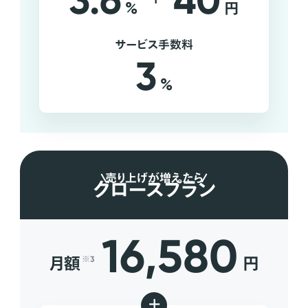
3.6
40
%
円
サービス手数料
3
%
売り上げが増えたら
グロースプラン
16,580
月額
円
※3
+