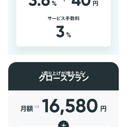
3.6
40
%
円
サービス手数料
3
%
売り上げが増えたら
グロースプラン
16,580
月額
円
※3
+