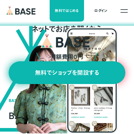
無料ではじめる
ログイン
ネ
ッ
ト
でお店を開くなら
月額費用0円
無料でショップを開設する
BASEの強み
BASEが強い3つの理由