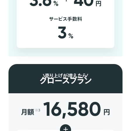
3.6
40
%
円
サービス手数料
3
%
売り上げが増えたら
グロースプラン
16,580
月額
円
※3
+