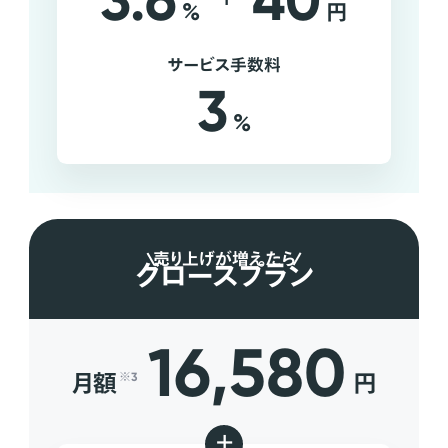
3.6
40
%
円
サービス手数料
3
%
売り上げが増えたら
グロースプラン
16,580
月額
円
※3
+