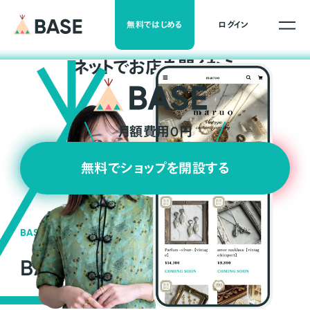
無料ではじめる
ログイン
ネ
ッ
ト
でお店を開くなら
月額費用0円
無料でショップを開設する
BASEの強み
BASEが強い3つの理由