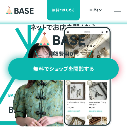
無料ではじめる
ログイン
ネ
ッ
ト
でお店を開くなら
月額費用0円
無料でショップを開設する
BASEの強み
BASEが強い3つの理由