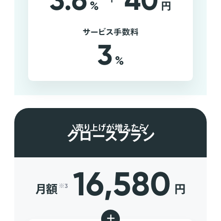
3.6
40
%
円
サービス手数料
3
%
売り上げが増えたら
グロースプラン
16,580
月額
円
※3
+