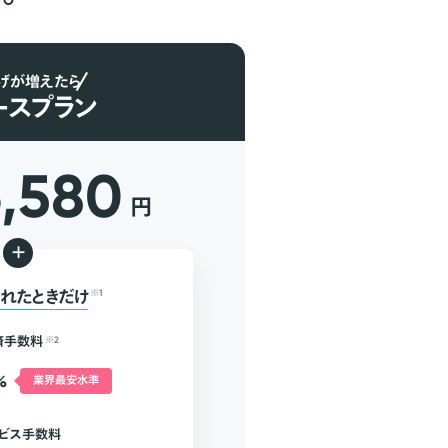
げが増えたら
ースプラン
6,580
円
+
れたときだけ
※1
済手数料
※2
%
業界最安水準
ビス手数料