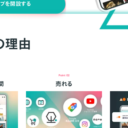
ップを開設する
の理由
Point 02
間
売れる