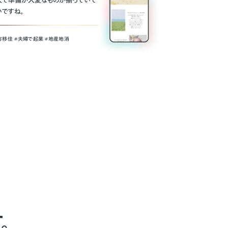
人で準備が大変なものが揃っていて
いですね。
方移住 #夫婦で起業 #地産地消
。