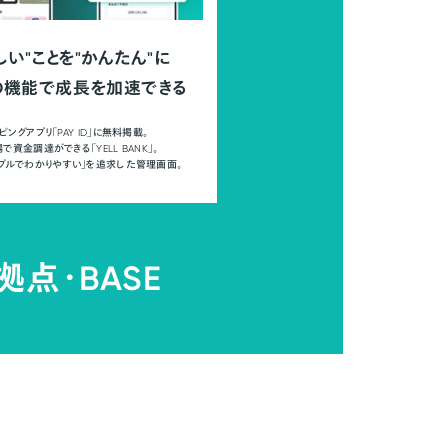
しい"ことを"かんたん"に
の機能で成長を加速できる
ピングアプリ「PAY ID」に無料掲載。
で資金調達ができる「YELL BANK」。
ンプルでわかりやすい」を追求した管理画面。
拠点・
BASE