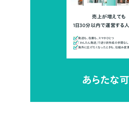
売上が増えても
1日30分以内で運営する
発送も、在庫も、スマホひとつ
「かんたん発送」で送り状作成の手間なし
海外に広げたくなったときも、仕組み変
あらたな可