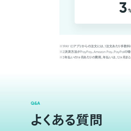
3
※1
PAY IDアプリからの注文には、1注文あたり手数料
※2
決済方法がPayPay、Amazon Pay、Pay
※3
年払いの1ヶ月あたりの費用。年払いは、12ヶ月まと
Q&A
よくある質問