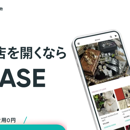
他
店を開くなら
費用0円