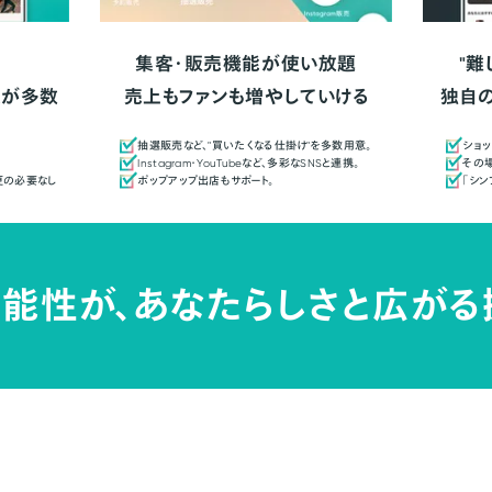
集客・販売機能が使い放題
"難
人が多数
売上もファンも増やしていける
独自
抽選販売など、"買いたくなる仕掛け"を多数用意。
ショッ
Instagram・YouTubeなど、多彩なSNSと連携。
その場
更の必要なし
ポップアップ出店もサポート。
「シ
能性が、
あなたらしさと広がる