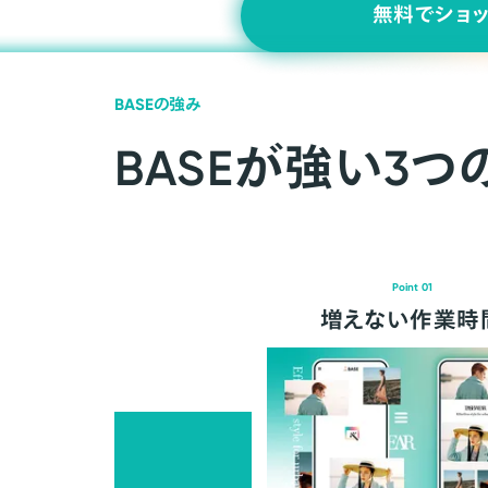
無料でショ
BASEの強み
BASEが強い3つ
Point 01
増えない作業時