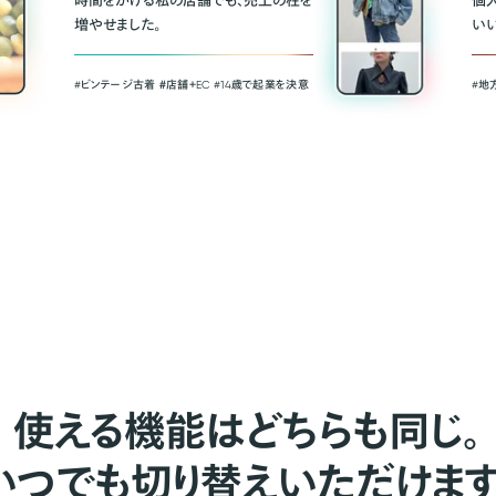
時間をかける私の店舗でも、売上の柱を
個
増やせました。
い
#ビンテージ古着 ＃店舗＋EC #14歳で起業を決意
#地
使える機能はどちらも同じ。
いつでも切り替えいただけます