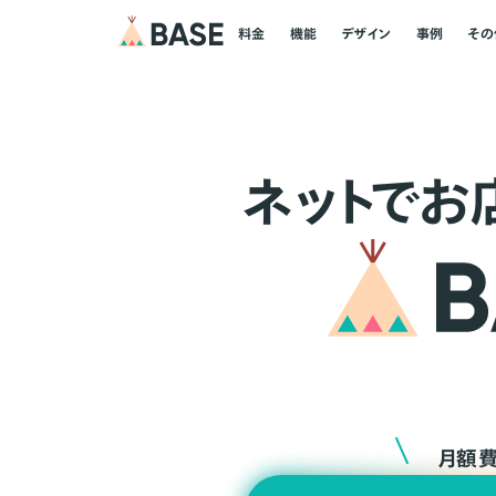
料金
機能
デザイン
事例
その
ネ
ッ
ト
でお
月額