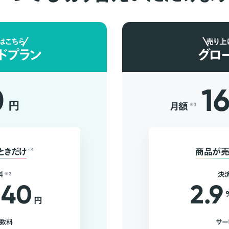
はこちら
売り上
ドプラン
グロ
0
1
円
月額
※3
ときだけ
※1
商品が売
料
※2
決
40
2.9
円
手数料
サー