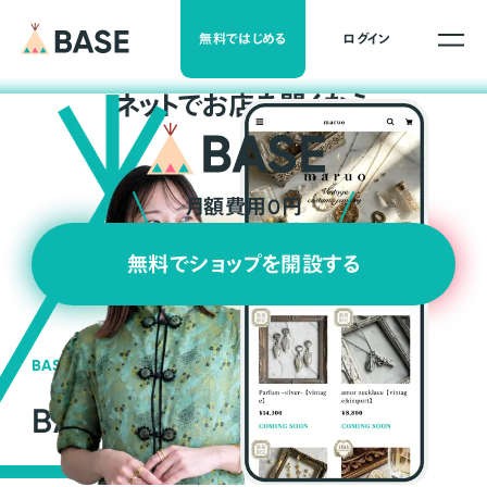
無料ではじめる
ログイン
ネ
ッ
ト
でお店を開くなら
月額費用0円
無料でショップを開設する
BASEの強み
BASEが強い3つの理由