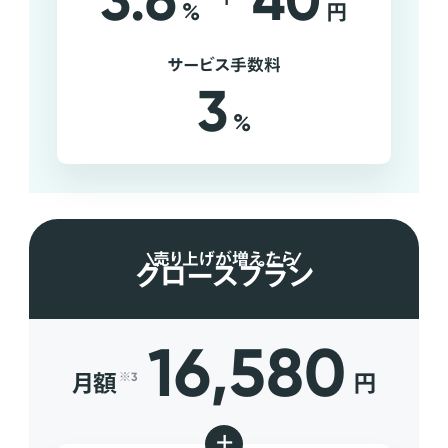
3.6
40
%
円
サービス手数料
3
%
売り上げが増えたら
グロースプラン
16,580
月額
円
※3
+