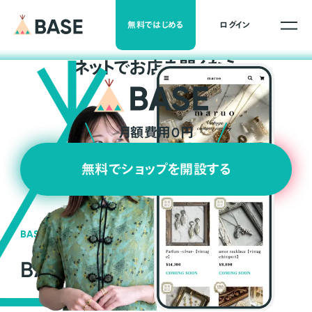
無料ではじめる
ログイン
ネ
ッ
ト
でお店を開くなら
月額費用0円
無料でショップを開設する
BASEの強み
BASEが強い3つの理由