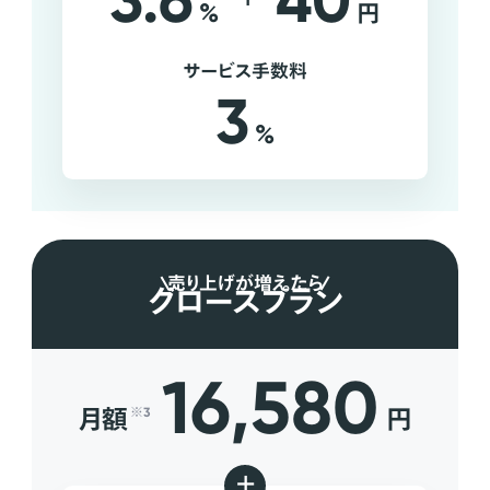
3.6
40
%
円
サービス手数料
3
%
売り上げが増えたら
グロースプラン
16,580
月額
円
※3
+