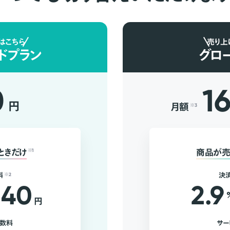
はこちら
売り上
ドプラン
グロ
0
1
円
月額
※3
ときだけ
※1
商品が売
料
※2
決
40
2.9
円
手数料
サー