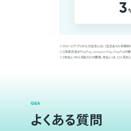
3
※1
PAY IDアプリからの注文には、1注文あたり手数料
※2
決済方法がPayPay、Amazon Pay、Pay
※3
年払いの1ヶ月あたりの費用。年払いは、12ヶ月まと
Q&A
よくある質問