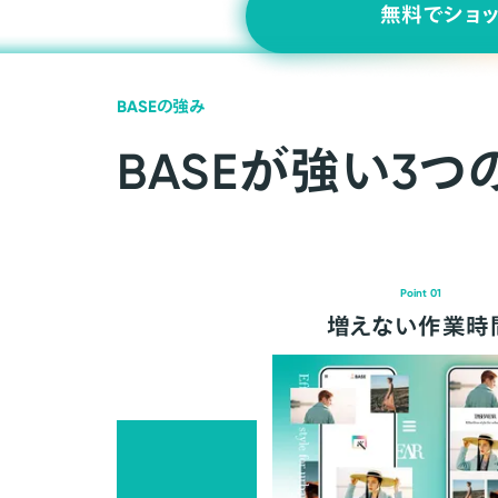
無料でショ
BASEの強み
BASEが強い3つ
Point 01
増えない作業時