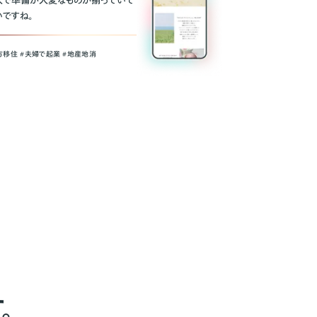
人で準備が大変なものが揃っていて
いですね。
方移住 #夫婦で起業 #地産地消
。