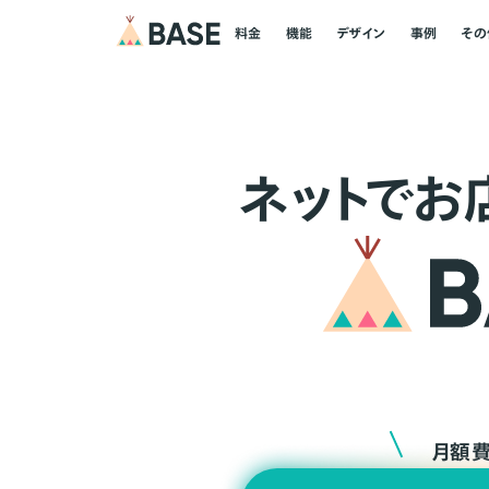
料金
機能
デザイン
事例
その
ネ
ッ
ト
でお
月額