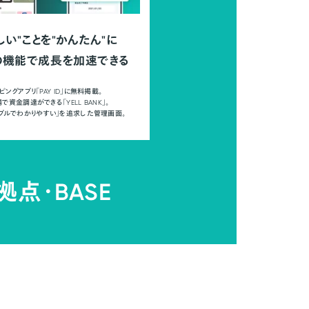
しい"ことを"かんたん"に
の機能で成長を加速できる
ピングアプリ「PAY ID」に無料掲載。
で資金調達ができる「YELL BANK」。
ンプルでわかりやすい」を追求した管理画面。
拠点・
BASE