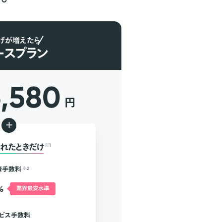
げが増えたら
ースプラン
6,580
円
+
れたときだけ
※1
済手数料
※2
%
業界最安水準
ビス手数料