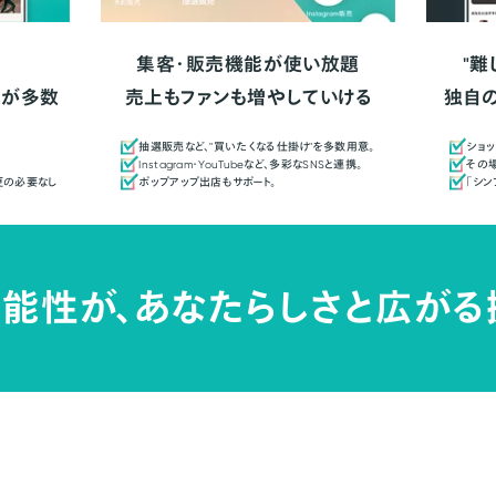
集客・販売機能が使い放題
"難
人が多数
売上もファンも増やしていける
独自
抽選販売など、"買いたくなる仕掛け"を多数用意。
ショッ
Instagram・YouTubeなど、多彩なSNSと連携。
その場
更の必要なし
ポップアップ出店もサポート。
「シ
能性が、
あなたらしさと広がる