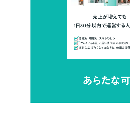
売上が増えても
1日30分以内で運営する
発送も、在庫も、スマホひとつ
「かんたん発送」で送り状作成の手間なし
海外に広げたくなったときも、仕組み変
あらたな可