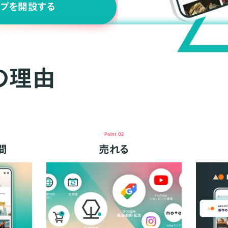
ップを開設する
の理由
Point 02
間
売れる