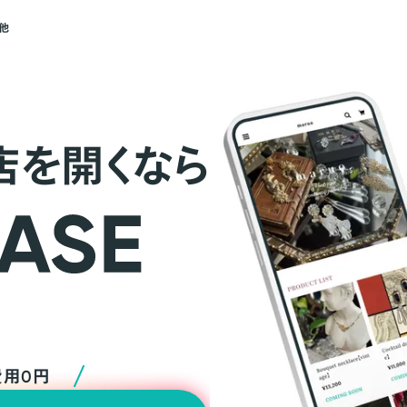
他
店を開くなら
費用0円