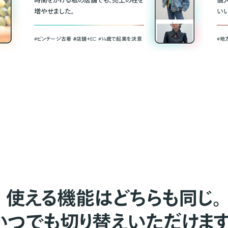
時間をかける私の店舗でも、売上の柱を
個
増やせました。
い
#ビンテージ古着 ＃店舗＋EC #14歳で起業を決意
#地
使える機能はどちらも同じ。
いつでも切り替えいただけます