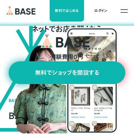
無料ではじめる
ログイン
ネ
ッ
ト
でお店を開くなら
月額費用0円
無料でショップを開設する
BASEの強み
BASEが強い3つの理由