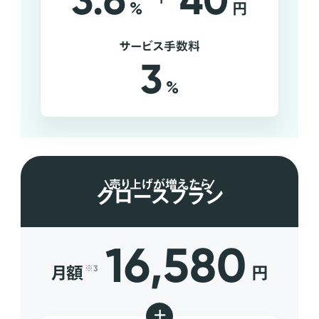
3.6
40
%
円
サービス手数料
3
%
売り上げが増えたら
グロースプラン
16,580
月額
円
※3
+