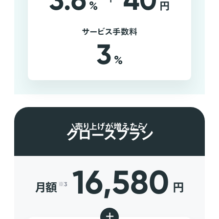
3.6
40
%
円
サービス手数料
3
%
売り上げが増えたら
グロースプラン
16,580
月額
円
※3
+