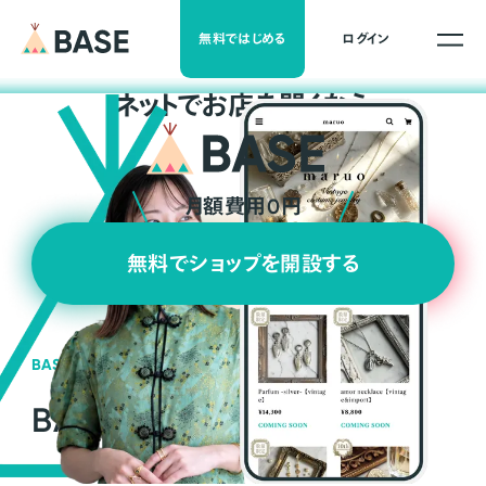
無料ではじめる
ログイン
ネ
ッ
ト
でお店を開くなら
月額費用0円
無料でショップを開設する
BASEの強み
BASEが強い3つの理由