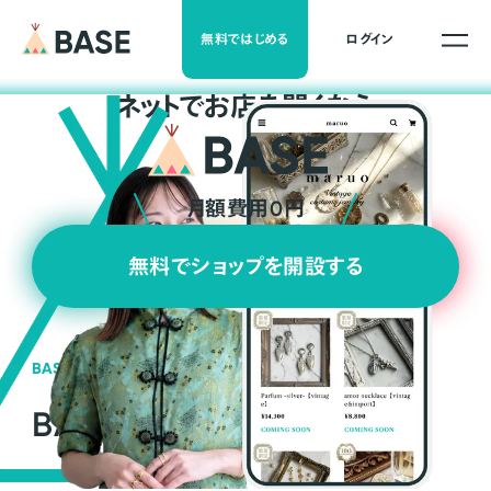
無料ではじめる
ログイン
ネ
ッ
ト
でお店を開くなら
月額費用0円
無料でショップを開設する
BASEの強み
BASEが強い3つの理由