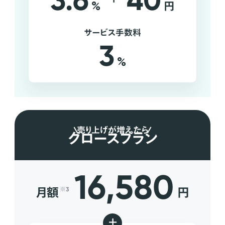
3.6
40
%
円
サービス手数料
3
%
売り上げが増えたら
グロースプラン
16,580
月額
円
※3
+