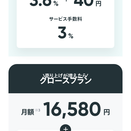
3.6
40
%
円
サービス手数料
3
%
売り上げが増えたら
グロースプラン
16,580
月額
円
※3
+