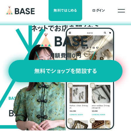
無料ではじめる
ログイン
ネ
ッ
ト
でお店を開くなら
月額費用0円
無料でショップを開設する
BASEの強み
BASEが強い3つの理由