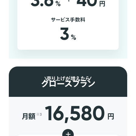
3.6
40
%
円
サービス手数料
3
%
売り上げが増えたら
グロースプラン
16,580
月額
円
※3
+