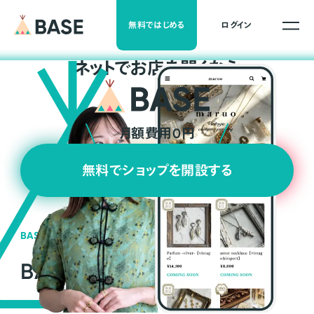
無料ではじめる
ログイン
ネ
ッ
ト
でお店を開くなら
月額費用0円
無料でショップを開設する
BASEの強み
BASEが強い3つの理由