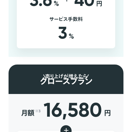
3.6
40
%
円
サービス手数料
3
%
売り上げが増えたら
グロースプラン
16,580
月額
円
※3
+