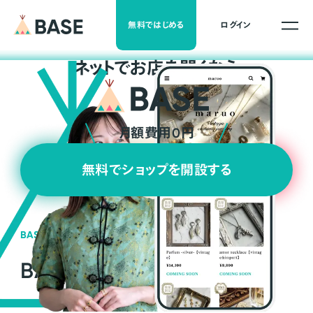
無料ではじめる
ログイン
ネ
ッ
ト
でお店を開くなら
月額費用0円
無料でショップを開設する
BASEの強み
BASEが強い3つの理由