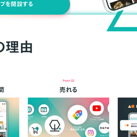
ップを開設する
の理由
Point 02
間
売れる