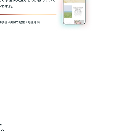
人で準備が大変なものが揃っていて
いですね。
方移住 #夫婦で起業 #地産地消
。