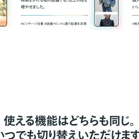
時間をかける私の店舗でも、売上の柱を
個
増やせました。
い
#ビンテージ古着 ＃店舗＋EC #14歳で起業を決意
#地
使える機能はどちらも同じ。
いつでも切り替えいただけます