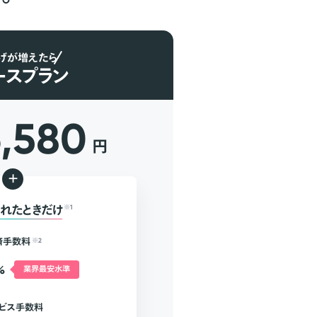
げが増えたら
ースプラン
6,580
円
+
れたときだけ
※1
済手数料
※2
%
業界最安水準
ビス手数料