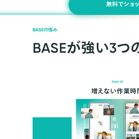
無料でショ
BASEの強み
BASEが強い3つ
Point 01
増えない作業時