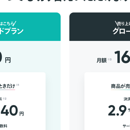
はこちら
売り上
ドプラン
グロ
0
1
円
月額
※3
ときだけ
※1
商品が売
料
※2
決
40
2.9
円
手数料
サー