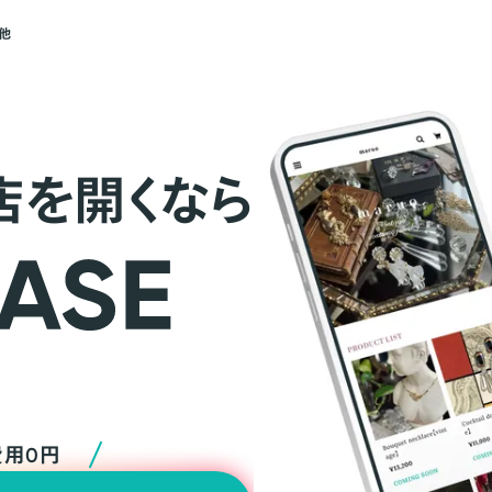
他
店を開くなら
費用0円