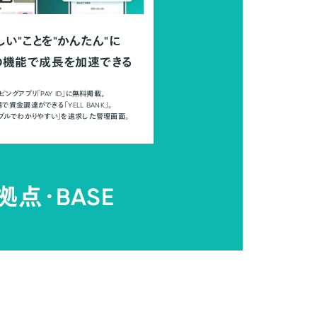
しい"ことを"かんたん"に
の機能で成長を加速できる
ピングアプリ「PAY ID」に無料掲載。
で資金調達ができる「YELL BANK」。
ンプルでわかりやすい」を追求した管理画面。
拠点・
BASE