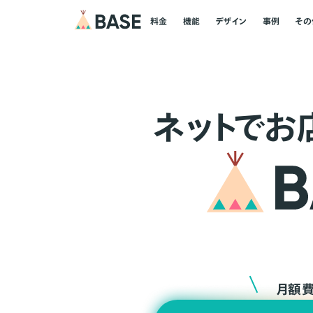
料金
機能
デザイン
事例
その
ネ
ッ
ト
でお
月額