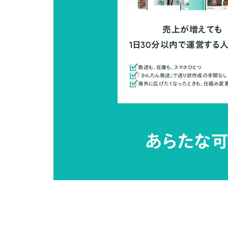
売上が増えても
1日30分以内で運営する
発送も、在庫も、スマホひとつ
「かんたん発送」で送り状作成の手間なし
海外に広げたくなったときも、仕組み変
あらたな可