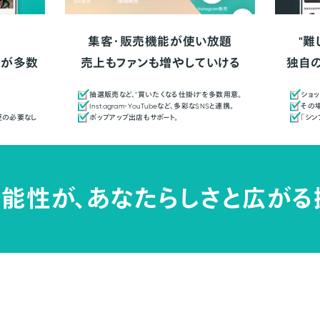
集客・販売機能が使い放題
"難
人が多数
売上もファンも増やしていける
独自
抽選販売など、"買いたくなる仕掛け"を多数用意。
ショッ
Instagram・YouTubeなど、多彩なSNSと連携。
その場
更の必要なし
ポップアップ出店もサポート。
「シ
能性が、
あなたらしさと広がる