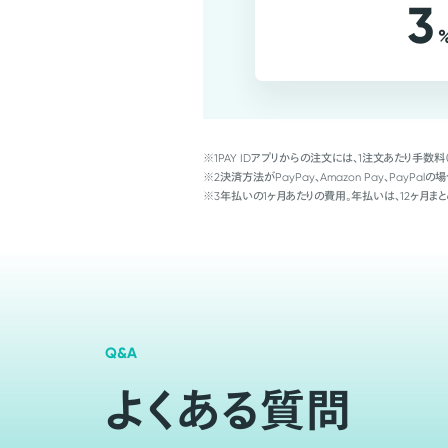
3
※1
PAY IDアプリからの注文には、1注文あたり手数料
※2
決済方法がPayPay、Amazon Pay、Pay
※3
年払いの1ヶ月あたりの費用。年払いは、12ヶ月まと
Q&A
よくある質問