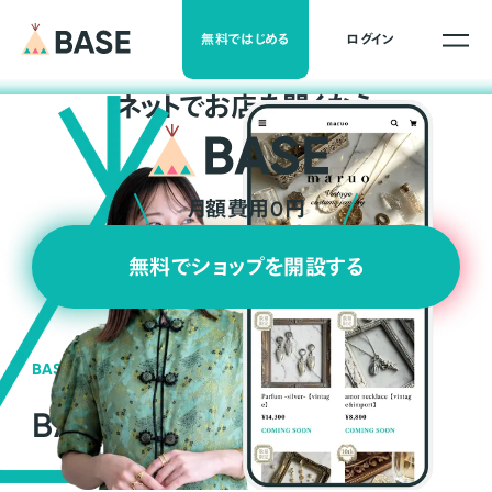
無料ではじめる
ログイン
ネ
ッ
ト
でお店を開くなら
月額費用0円
無料でショップを開設する
BASEの強み
BASEが強い3つの理由