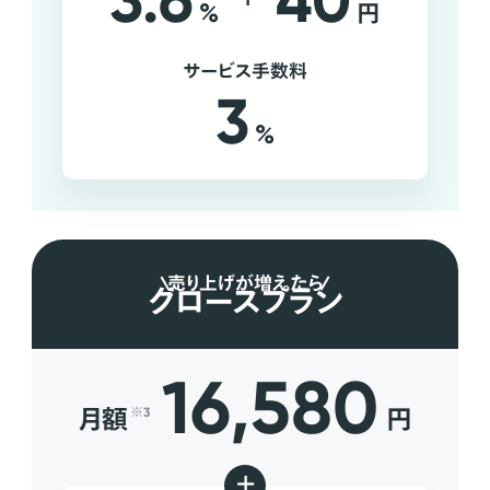
3.6
40
%
円
サービス手数料
3
%
売り上げが増えたら
グロースプラン
16,580
月額
円
※3
+