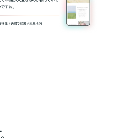
人で準備が大変なものが揃っていて
いですね。
方移住 #夫婦で起業 #地産地消
。