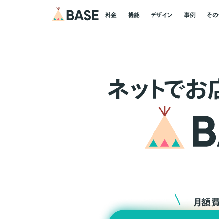
料金
機能
デザイン
事例
その
ネ
ッ
ト
でお
月額