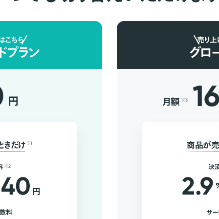
はこちら
売り上
ドプラン
グロ
0
1
円
月額
※3
ときだけ
※1
商品が売
料
※2
決
40
2.9
円
手数料
サー