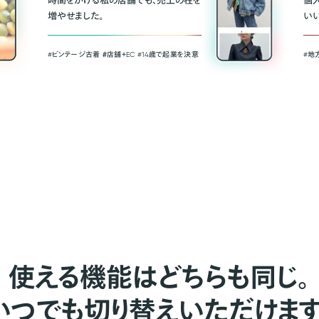
時間をかける私の店舗でも、売上の柱を
個
増やせました。
い
#ビンテージ古着 ＃店舗＋EC #14歳で起業を決意
#地
使える機能はどちらも同じ。
いつでも切り替えいただけます