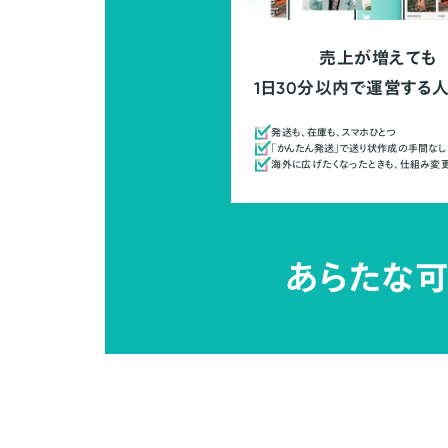
売上が増えても
1日30分以内で運営する
発送も、在庫も、スマホひとつ
「かんたん発送」で送り状作成の手間なし
海外に広げたくなったときも、仕組み変
あらたな可