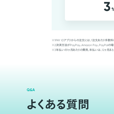
3
※1
PAY IDアプリからの注文には、1注文あたり手数料
※2
決済方法がPayPay、Amazon Pay、Pay
※3
年払いの1ヶ月あたりの費用。年払いは、12ヶ月まと
Q&A
よくある質問