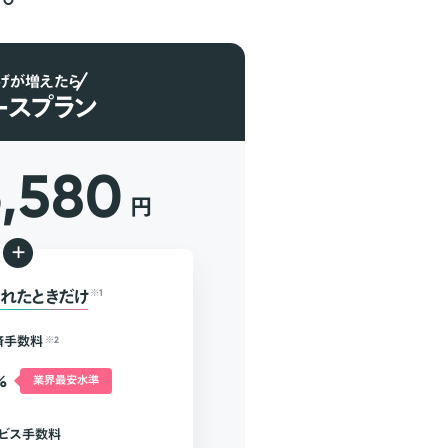
げが増えたら
ースプラン
6,580
円
+
れたときだけ
※1
済手数料
※2
%
業界最安水準
ビス手数料