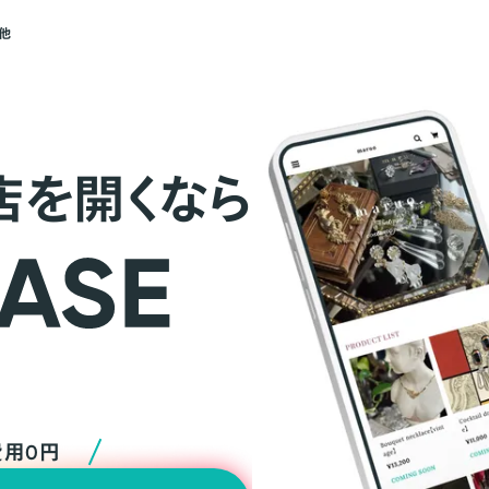
他
店を開くなら
費用0円