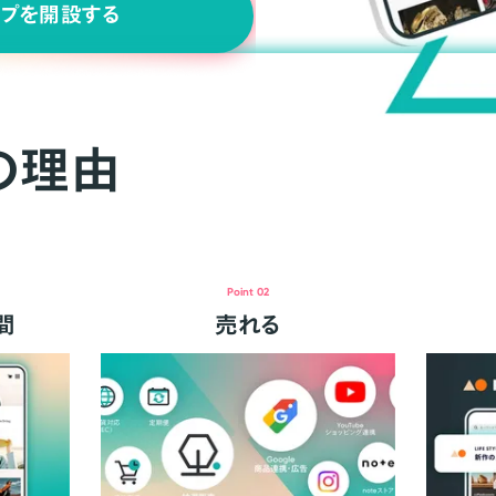
ップを開設する
の理由
Point 02
間
売れる