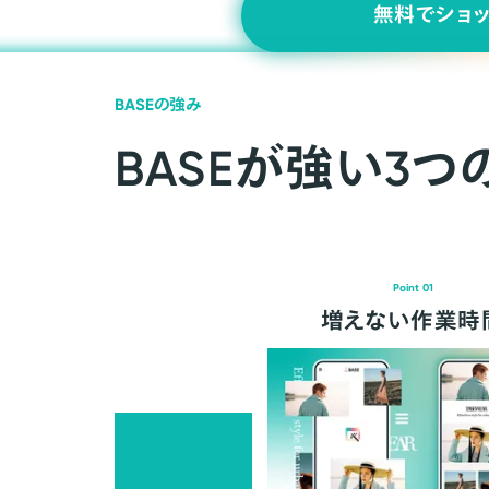
無料でショ
BASEの強み
BASEが強い3つ
Point 01
増えない作業時