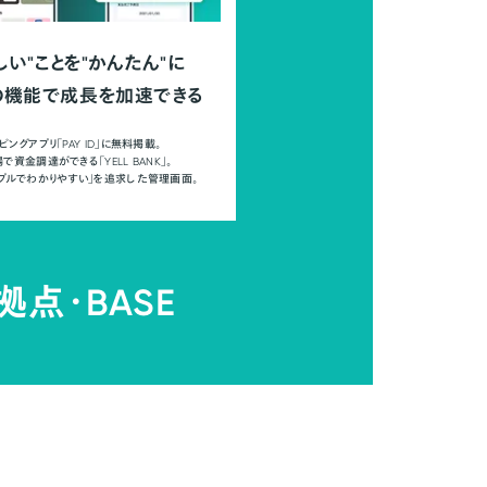
しい"ことを"かんたん"に
の機能で成長を加速できる
ピングアプリ「PAY ID」に無料掲載。
で資金調達ができる「YELL BANK」。
ンプルでわかりやすい」を追求した管理画面。
拠点・
BASE