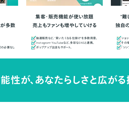
集客・販売機能が使い放題
"難
人が多数
売上もファンも増やしていける
独自
抽選販売など、"買いたくなる仕掛け"を多数用意。
ショッ
Instagram・YouTubeなど、多彩なSNSと連携。
その場
更の必要なし
ポップアップ出店もサポート。
「シ
能性が、
あなたらしさと広がる