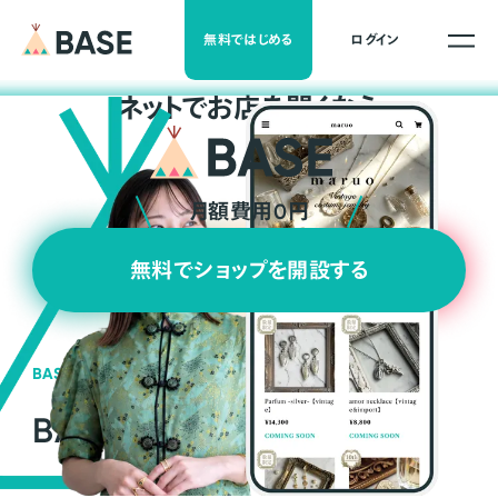
無料ではじめる
ログイン
ネ
ッ
ト
でお店を開くなら
月額費用0円
無料でショップを開設する
BASEの強み
BASEが強い3つの理由