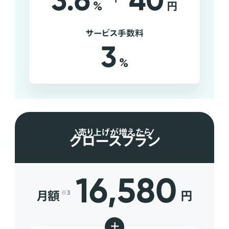
3.6
40
%
円
サービス手数料
3
%
売り上げが増えたら
グロースプラン
16,580
月額
円
※3
+