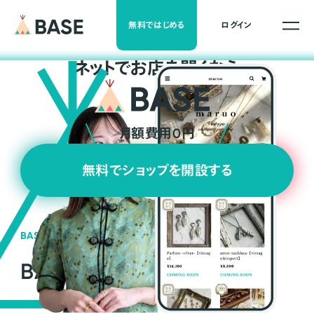
無料ではじめる
ログイン
ネ
ッ
ト
でお店を開くなら
月額費用0円
無料でショップを開設する
BASEの強み
BASEが強い3つの理由