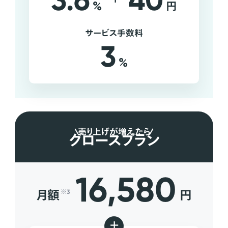
3.6
40
%
円
サービス手数料
3
%
売り上げが増えたら
グロースプラン
16,580
月額
円
※3
+