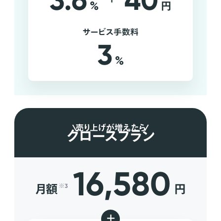
3.6
40
%
円
サービス手数料
3
%
売り上げが増えたら
グロースプラン
16,580
月額
円
※3
+