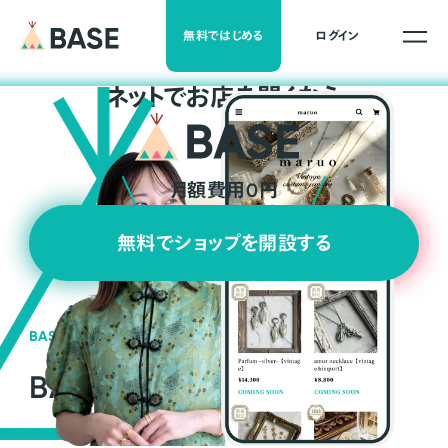
無料ではじめる
ログイン
ネ
ッ
ト
でお店を開くなら
月額費用0円
無料でショップを開設する
BASEの強み
BASEが強い3つの理由