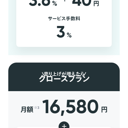
3.6
40
%
円
サービス手数料
3
%
売り上げが増えたら
グロースプラン
16,580
月額
円
※3
+