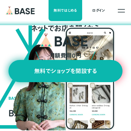
無料ではじめる
ログイン
ネ
ッ
ト
でお店を開くなら
月額費用0円
無料でショップを開設する
BASEの強み
BASEが強い3つの理由