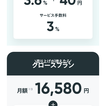
3.6
40
%
円
サービス手数料
3
%
売り上げが増えたら
グロースプラン
16,580
月額
円
※3
+