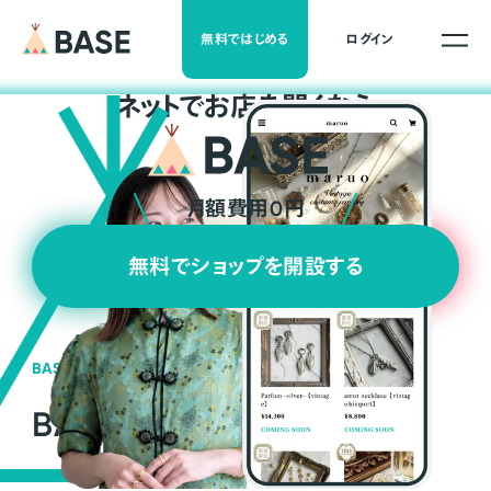
無料ではじめる
ログイン
ネ
ッ
ト
でお店を開くなら
月額費用0円
無料でショップを開設する
BASEの強み
BASEが強い3つの理由