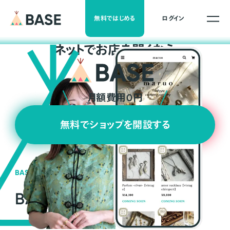
無料ではじめる
ログイン
ネ
ッ
ト
でお店を開くなら
月額費用0円
無料でショップを開設する
BASEの強み
BASEが強い3つの理由