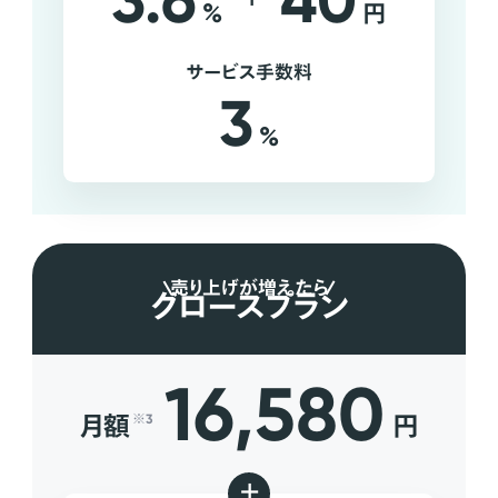
3.6
40
%
円
サービス手数料
3
%
売り上げが増えたら
グロースプラン
16,580
月額
円
※3
+