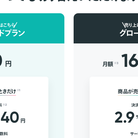
はこちら
売り上
ドプラン
グロ
0
1
円
月額
※3
ときだけ
※1
商品が売
料
※2
決
40
2.9
円
手数料
サー