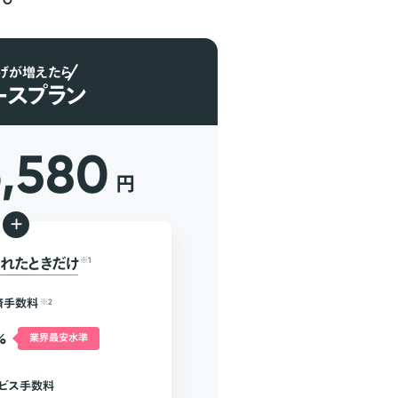
げが増えたら
ースプラン
6,580
円
+
れたときだけ
※1
済手数料
※2
%
業界最安水準
ビス手数料