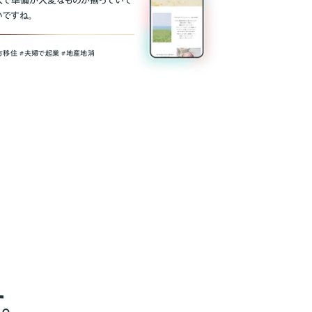
人で準備が大変なものが揃っていて
いですね。
方移住 #夫婦で起業 #地産地消
。