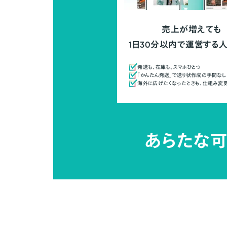
売上が増えても
1日30分以内で運営する
発送も、在庫も、スマホひとつ
「かんたん発送」で送り状作成の手間なし
海外に広げたくなったときも、仕組み変
あらたな可