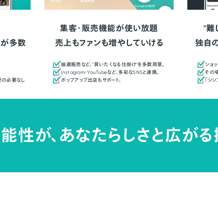
集客・販売機能が使い放題
"難
人が多数
売上もファンも増やしていける
独自
抽選販売など、"買いたくなる仕掛け"を多数用意。
ショッ
Instagram・YouTubeなど、多彩なSNSと連携。
その場
更の必要なし
ポップアップ出店もサポート。
「シ
能性が、
あなたらしさと広がる