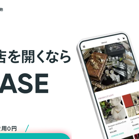
他
店を開くなら
費用0円