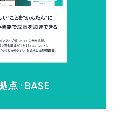
しい"ことを"かんたん"に
の機能で成長を加速できる
ピングアプリ「PAY ID」に無料掲載。
で資金調達ができる「YELL BANK」。
ンプルでわかりやすい」を追求した管理画面。
拠点・
BASE