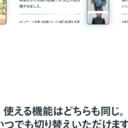
時間をかける私の店舗でも、売上の柱を
個
増やせました。
い
#ビンテージ古着 ＃店舗＋EC #14歳で起業を決意
#地
使える機能はどちらも同じ。
いつでも切り替えいただけます