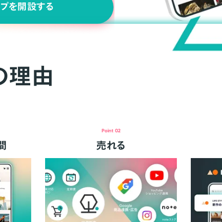
ップを開設する
の理由
Point 02
間
売れる