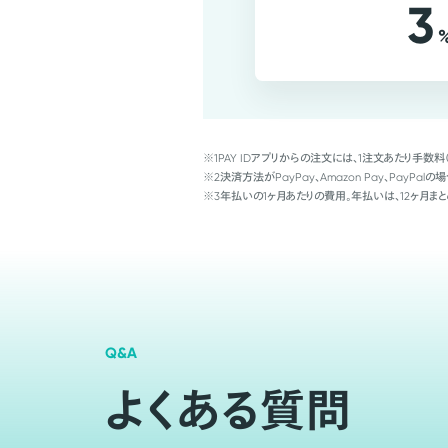
3
※1
PAY IDアプリからの注文には、1注文あたり手数料
※2
決済方法がPayPay、Amazon Pay、Pay
※3
年払いの1ヶ月あたりの費用。年払いは、12ヶ月まと
Q&A
よくある質問