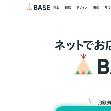
料金
機能
デザイン
事例
その
ネ
ッ
ト
でお
月額