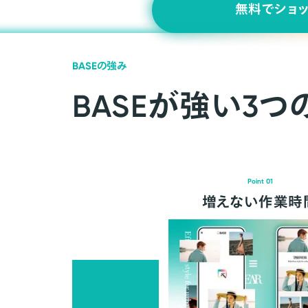
無料でショ
BASEの強み
BASEが強い3つ
Point 01
増えない作業時