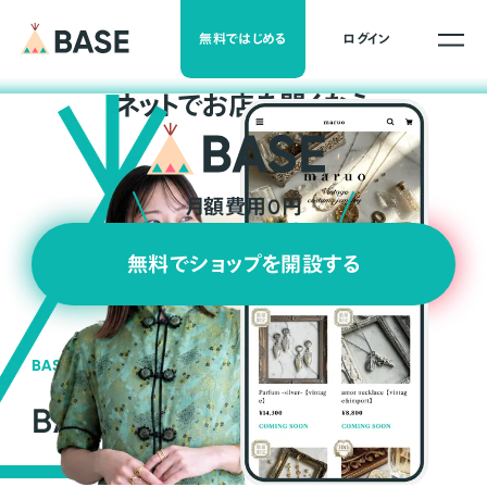
無料ではじめる
ログイン
ネ
ッ
ト
でお店を開くなら
月額費用0円
無料でショップを開設する
BASEの強み
BASEが強い3つの理由