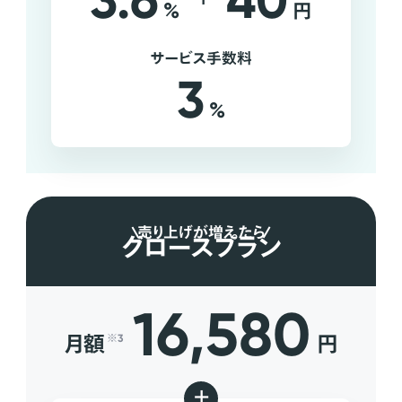
3.6
40
%
円
サービス手数料
3
%
売り上げが増えたら
グロースプラン
16,580
月額
円
※3
+