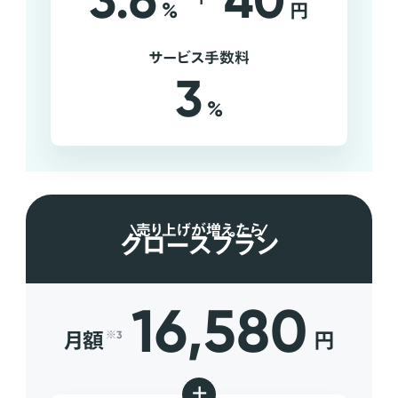
3.6
40
%
円
サービス手数料
3
%
売り上げが増えたら
グロースプラン
16,580
月額
円
※3
+