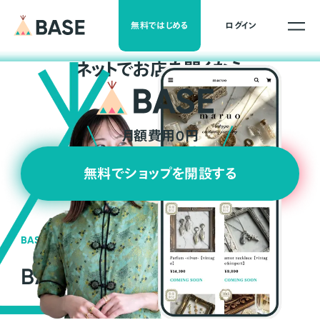
無料ではじめる
ログイン
ネ
ッ
ト
でお店を開くなら
月額費用0円
無料でショップを開設する
BASEの強み
BASEが強い3つの理由