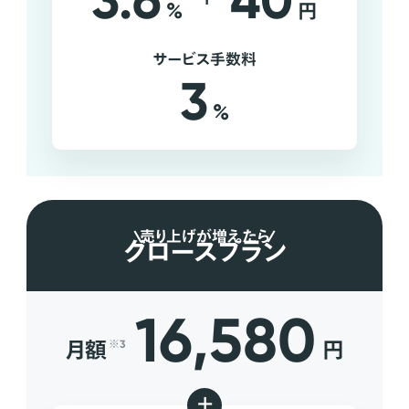
3.6
40
%
円
サービス手数料
3
%
売り上げが増えたら
グロースプラン
16,580
月額
円
※3
+