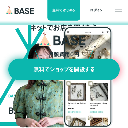
無料ではじめる
ログイン
ネ
ッ
ト
でお店を開くなら
月額費用0円
無料でショップを開設する
BASEの強み
BASEが強い3つの理由