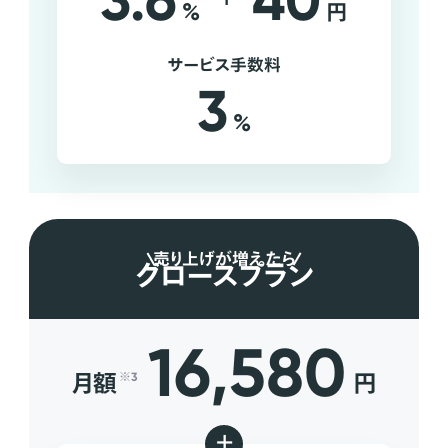
3.6
40
%
円
サービス手数料
3
%
売り上げが増えたら
グロースプラン
16,580
月額
円
※3
+