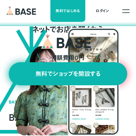
無料ではじめる
ログイン
ネ
ッ
ト
でお店を開くなら
月額費用0円
無料でショップを開設する
BASEの強み
BASEが強い3つの理由