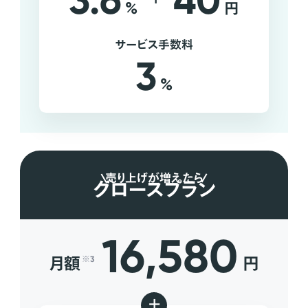
3.6
40
%
円
サービス手数料
3
%
売り上げが増えたら
グロースプラン
16,580
月額
円
※3
+