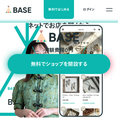
無料ではじめる
ログイン
ネ
ッ
ト
でお店を開くなら
月額費用0円
無料でショップを開設する
BASEの強み
BASEが強い3つの理由