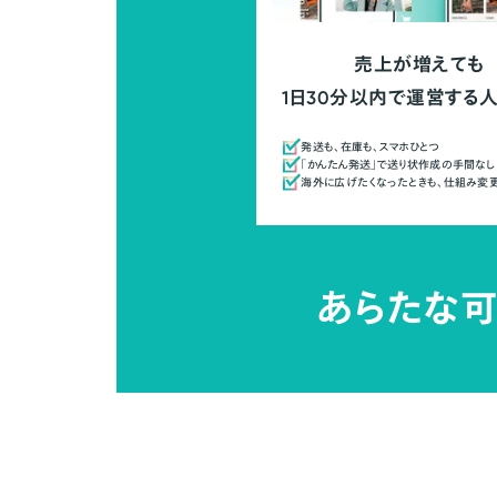
売上が増えても
1日30分以内で運営する
発送も、在庫も、スマホひとつ
「かんたん発送」で送り状作成の手間なし
海外に広げたくなったときも、仕組み変
あらたな可