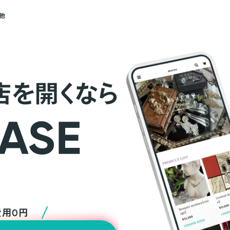
他
店を開くなら
費用0円