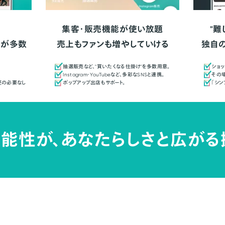
集客・販売機能が使い放題
"難
人が多数
売上もファンも増やしていける
独自
抽選販売など、"買いたくなる仕掛け"を多数用意。
ショッ
Instagram・YouTubeなど、多彩なSNSと連携。
その場
更の必要なし
ポップアップ出店もサポート。
「シ
能性が、
あなたらしさと広がる