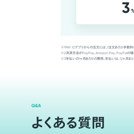
3
※1
PAY IDアプリからの注文には、1注文あたり手数料
※2
決済方法がPayPay、Amazon Pay、Pay
※3
年払いの1ヶ月あたりの費用。年払いは、12ヶ月まと
Q&A
よくある質問