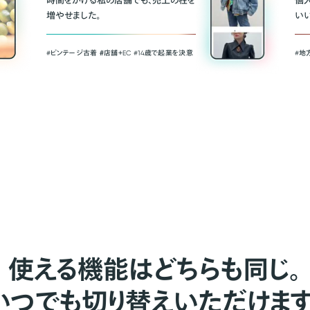
時間をかける私の店舗でも、売上の柱を
個
増やせました。
い
#ビンテージ古着 ＃店舗＋EC #14歳で起業を決意
#地
使える機能はどちらも同じ。
いつでも切り替えいただけます