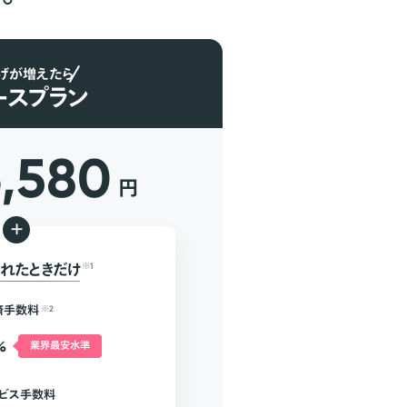
げが増えたら
ースプラン
6,580
円
+
れたときだけ
※1
済手数料
※2
%
業界最安水準
ビス手数料