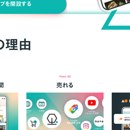
ップを開設する
の理由
Point 02
間
売れる