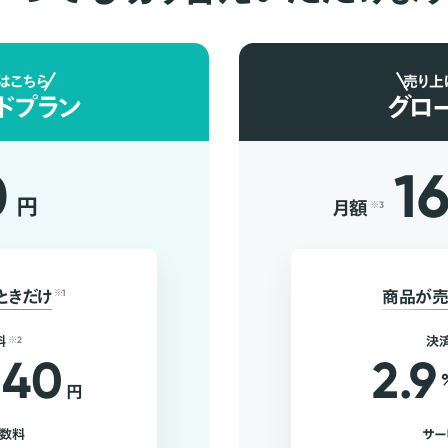
はこちら
売り上
ドプラン
グロ
0
1
円
月額
※3
ときだけ
※1
商品が売
料
※2
決
40
2.9
円
手数料
サー