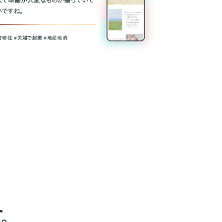
人で準備が大変なものが揃っていて
いですね。
方移住 #夫婦で起業 #地産地消
。