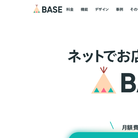
料金
機能
デザイン
事例
その
ネ
ッ
ト
でお
月額