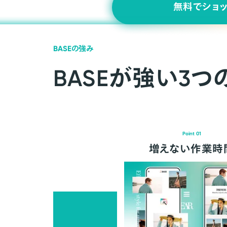
無料でショ
BASEの強み
BASEが強い3つ
Point 01
増えない作業時