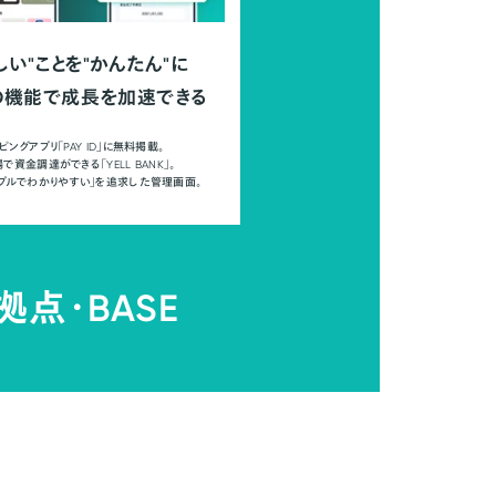
しい"ことを"かんたん"に
の機能で成長を加速できる
ピングアプリ「PAY ID」に無料掲載。
で資金調達ができる「YELL BANK」。
ンプルでわかりやすい」を追求した管理画面。
拠点・
BASE