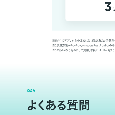
3
※1
PAY IDアプリからの注文には、1注文あたり手数料
※2
決済方法がPayPay、Amazon Pay、Pay
※3
年払いの1ヶ月あたりの費用。年払いは、12ヶ月まと
Q&A
よくある質問