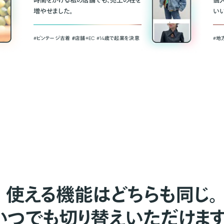
時間をかける私の店舗でも、売上の柱を
個
増やせました。
い
#ビンテージ古着 ＃店舗＋EC #14歳で起業を決意
#地
使える機能はどちらも同じ。
いつでも切り替えいただけます