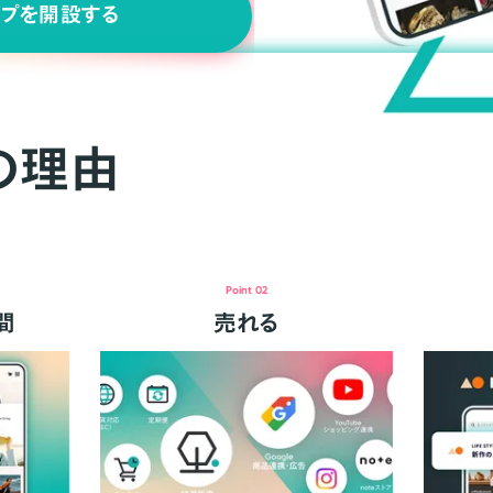
ップを開設する
の理由
Point 02
間
売れる