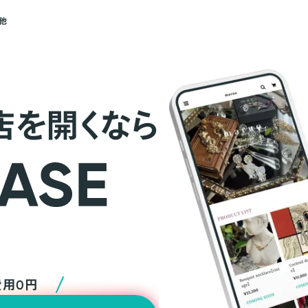
他
店を開くなら
費用0円