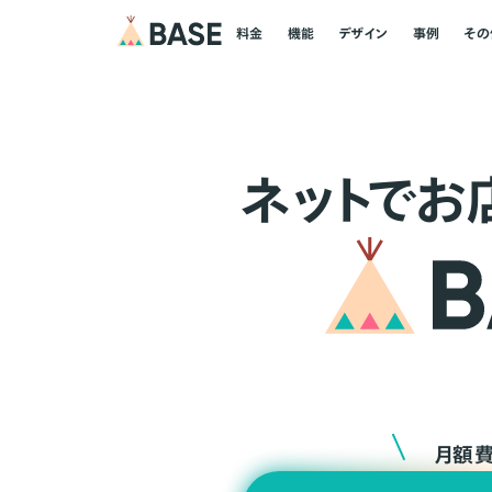
料金
機能
デザイン
事例
その
ネ
ッ
ト
でお
月額