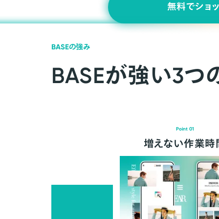
無料でショ
BASEの強み
BASEが強い3つ
Point 01
増えない作業時