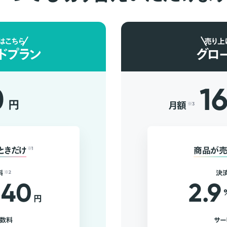
はこちら
売り上
ドプラン
グロ
0
1
円
月額
※3
ときだけ
※1
商品が売
料
※2
決
40
2.9
円
手数料
サー