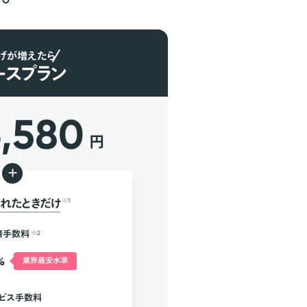
げが増えたら
ースプラン
6,580
円
+
れたときだけ
※1
済手数料
※2
%
業界最安水準
ビス手数料