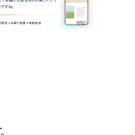
人で準備が大変なものが揃っていて
いですね。
方移住 #夫婦で起業 #地産地消
。