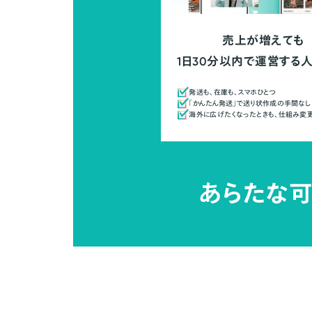
売上が増えても
1日30分以内で運営する
発送も、在庫も、スマホひとつ
「かんたん発送」で送り状作成の手間なし
海外に広げたくなったときも、仕組み変
あらたな可