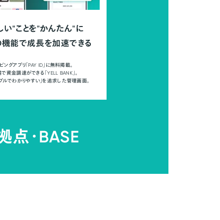
しい"ことを"かんたん"に
の機能で成長を加速できる
ピングアプリ「PAY ID」に無料掲載。
で資金調達ができる「YELL BANK」。
ンプルでわかりやすい」を追求した管理画面。
拠点・
BASE