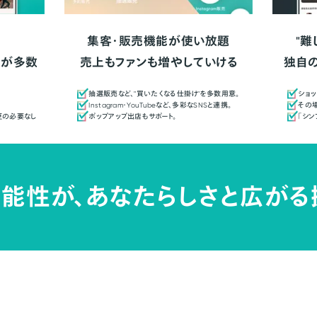
集客・販売機能が使い放題
"難
人が多数
売上もファンも増やしていける
独自
抽選販売など、"買いたくなる仕掛け"を多数用意。
ショッ
Instagram・YouTubeなど、多彩なSNSと連携。
その場
更の必要なし
ポップアップ出店もサポート。
「シ
能性が、
あなたらしさと広がる