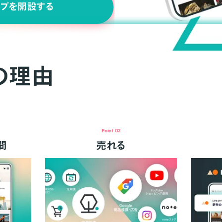
ップを開設する
の理由
Point 02
間
売れる