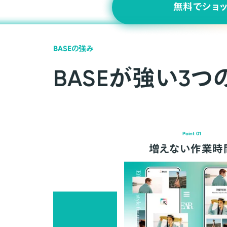
無料でショ
BASEの強み
BASEが強い3つ
Point 01
増えない作業時