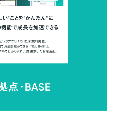
しい"ことを"かんたん"に
の機能で成長を加速できる
ピングアプリ「PAY ID」に無料掲載。
で資金調達ができる「YELL BANK」。
ンプルでわかりやすい」を追求した管理画面。
拠点・
BASE