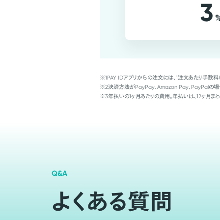
3
※1
PAY IDアプリからの注文には、1注文あたり手数料
※2
決済方法がPayPay、Amazon Pay、Pay
※3
年払いの1ヶ月あたりの費用。年払いは、12ヶ月まと
Q&A
よくある質問