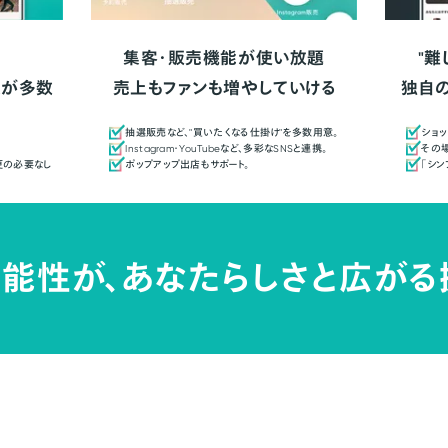
集客・販売機能が使い放題
"難
人が多数
売上もファンも増やしていける
独自
抽選販売など、"買いたくなる仕掛け"を多数用意。
ショッ
Instagram・YouTubeなど、多彩なSNSと連携。
その場
更の必要なし
ポップアップ出店もサポート。
「シ
能性が、
あなたらしさと広がる