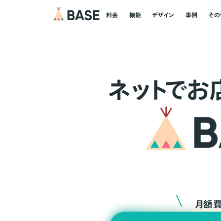
料金
機能
デザイン
事例
その
ネ
ッ
ト
でお
月額