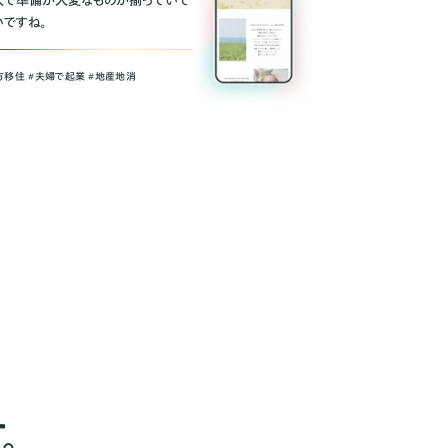
人で準備が大変なものが揃っていて
いですね。
方移住 #夫婦で起業 #地産地消
。