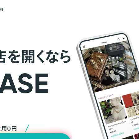
他
店を開くなら
費用0円