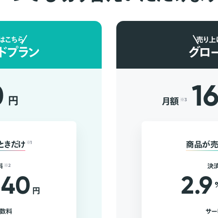
はこちら
売り上
ドプラン
グロ
0
1
円
月額
※3
ときだけ
※1
商品が売
料
※2
決
40
2.9
円
手数料
サー