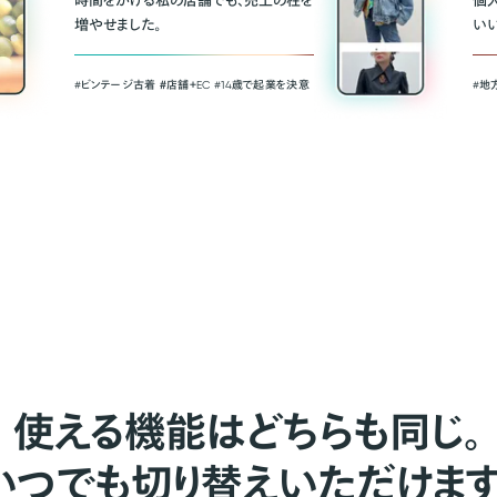
時間をかける私の店舗でも、売上の柱を
個
増やせました。
い
#ビンテージ古着 ＃店舗＋EC #14歳で起業を決意
#地
使える機能はどちらも同じ。
いつでも切り替えいただけます