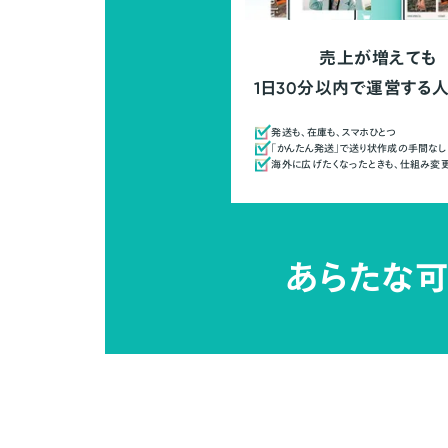
売上が増えても
1日30分以内で運営する
発送も、在庫も、スマホひとつ
「かんたん発送」で送り状作成の手間なし
海外に広げたくなったときも、仕組み変
あらたな可