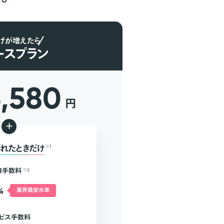
げが増えたら
ースプラン
6,580
円
+
れたときだけ
※1
済手数料
※2
%
業界最安水準
ビス手数料