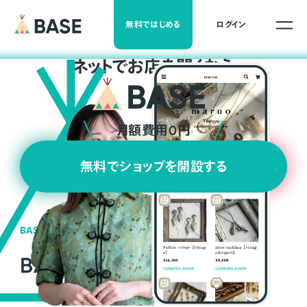
無料ではじめる
ログイン
ネ
ッ
ト
でお店を開くなら
月額費用0円
無料でショップを開設する
BASEの強み
BASEが強い3つの理由