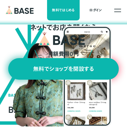
無料ではじめる
ログイン
ネ
ッ
ト
でお店を開くなら
月額費用0円
無料でショップを開設する
BASEの強み
BASEが強い3つの理由