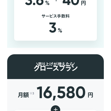
3.6
40
%
円
サービス手数料
3
%
売り上げが増えたら
グロースプラン
16,580
月額
円
※3
+