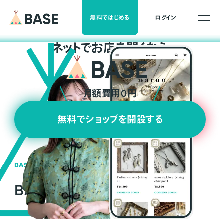
無料ではじめる
ログイン
ネ
ッ
ト
でお店を開くなら
月額費用0円
無料でショップを開設する
BASEの強み
BASEが強い3つの理由