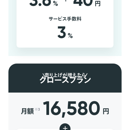
3.6
40
%
円
サービス手数料
3
%
売り上げが増えたら
グロースプラン
16,580
月額
円
※3
+