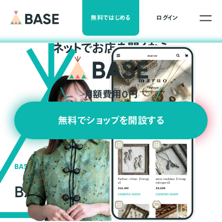
無料ではじめる
ログイン
ネ
ッ
ト
でお店を開くなら
月額費用0円
無料でショップを開設する
BASEの強み
BASEが強い3つの理由