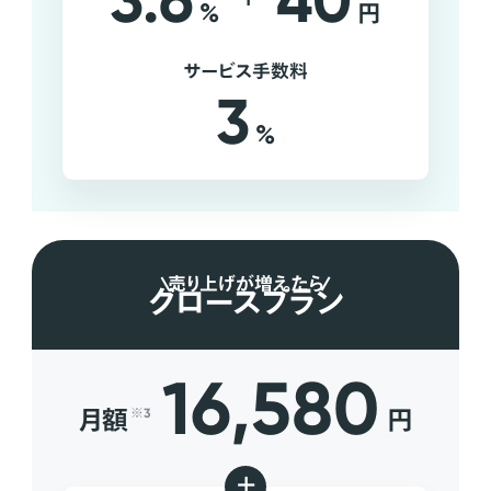
3.6
40
%
円
サービス手数料
3
%
売り上げが増えたら
グロースプラン
16,580
月額
円
※3
+